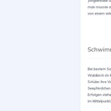
Jonglierbälle 
man musste au
von einem wil
Schwimm
Bei bestem So
Waldkirch im K
Schüler ihre
Seepferdchen 
Erfolgen steh
im Mittelpunk