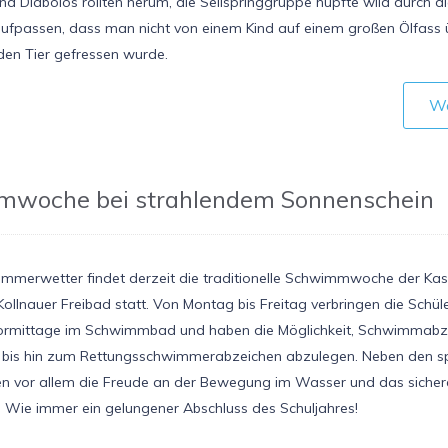
und Diabolos rollten herum, die Seilspringgruppe hüpfte wild durch d
fpassen, dass man nicht von einem Kind auf einem großen Ölfass ü
den Tier gefressen wurde.
We
woche bei strahlendem Sonnenschein
mmerwetter findet derzeit die traditionelle Schwimmwoche der Kas
ollnauer Freibad statt. Von Montag bis Freitag verbringen die Schül
 Vormittage im Schwimmbad und haben die Möglichkeit, Schwimmab
bis hin zum Rettungsschwimmerabzeichen abzulegen. Neben den sp
en vor allem die Freude an der Bewegung im Wasser und das sich
t. Wie immer ein gelungener Abschluss des Schuljahres!