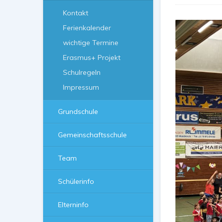
Kontakt
Ferienkalender
wichtige Termine
Erasmus+ Projekt
Schulregeln
Impressum
Grundschule
Gemeinschaftsschule
Team
Schülerinfo
Elterninfo