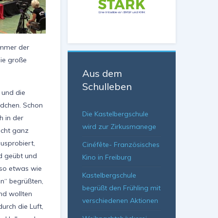
immer der
die große
Aus dem
Schulleben
 und die
Mädchen. Schon
Die Kastelbergschule
h in der
wird zur Zirkusmanege
icht ganz
usprobiert,
Cinéfête- Französisches
d geübt und
Kino in Freiburg
 so etwas wie
Kastelbergschule
en“ begrüßten,
begrüßt den Frühling mit
nd wollten
verschiedenen Aktionen
urch die Luft,