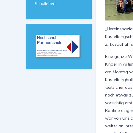
Schulleben
„Hereinspazier
Kastelbergschu
Zirkusaufführ
Eine ganze Wo
Kinder in Arti
am Montag weht
Kastelberghall
textsicher da
noch etwas zu
vorsichtig ers
Routine einges
war von Unsic
weiter an ihre