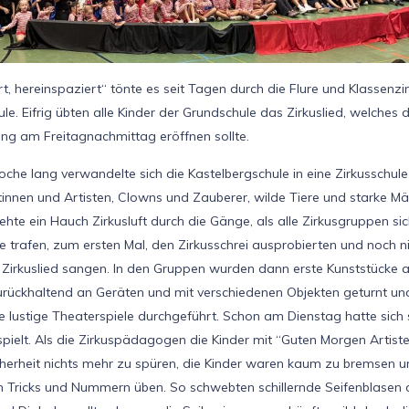
t, hereinspaziert“ tönte es seit Tagen durch die Flure und Klassenz
le. Eifrig übten alle Kinder der Grundschule das Zirkuslied, welches 
ung am Freitagnachmittag eröffnen sollte.
che lang verwandelte sich die Kastelbergschule in eine Zirkusschule
stinnen und Artisten, Clowns und Zauberer, wilde Tiere und starke 
e ein Hauch Zirkusluft durch die Gänge, als alle Zirkusgruppen sic
e trafen, zum ersten Mal, den Zirkusschrei ausprobierten und noch n
s Zirkuslied sangen. In den Gruppen wurden dann erste Kunststücke a
rückhaltend an Geräten und mit verschiedenen Objekten geturnt un
te lustige Theaterspiele durchgeführt. Schon am Dienstag hatte sich
pielt. Als die Zirkuspädagogen die Kinder mit “Guten Morgen Artist
herheit nichts mehr zu spüren, die Kinder waren kaum zu bremsen u
n Tricks und Nummern üben. So schwebten schillernde Seifenblasen d