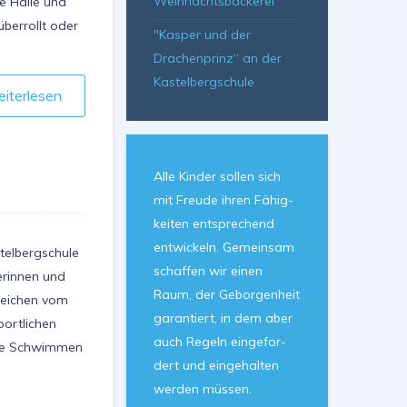
Weihnachtsbäckerei
ie Halle und
berrollt oder
"Kasper und der
Drachenprinz“ an der
Kastelbergschule
iterlesen
Alle Kin­der sol­len sich
mit Freu­de ih­ren Fä­hig­
kei­ten ent­spre­chend
ent­wickeln. Ge­mein­sam
telbergschule
schaf­fen wir ei­nen
erinnen und
Raum, der Ge­bor­gen­heit
zeichen vom
ga­ran­tiert, in dem aber
ortlichen
auch Re­geln ein­ge­for­
ere Schwimmen
dert und ein­ge­hal­ten
wer­den müs­sen.