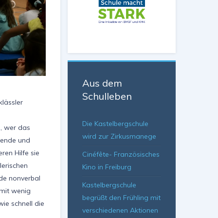
Aus dem
Schulleben
lässler
Die Kastelbergschule
n, wer das
wird zur Zirkusmanege
nnende und
ren Hilfe sie
Cinéfête- Französisches
lerischen
Kino in Freiburg
rde nonverbal
Kastelbergschule
 mit wenig
begrüßt den Frühling mit
ie schnell die
verschiedenen Aktionen