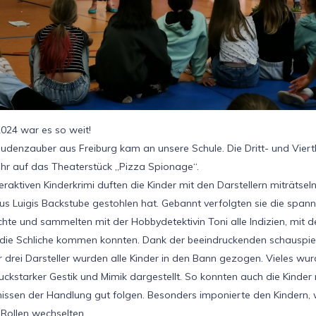
024 war es so weit!
udenzauber aus Freiburg kam an unsere Schule. Die Dritt- und Viertk
ehr auf das Theaterstück „Pizza Spionage“.
eraktiven Kinderkrimi duften die Kinder mit den Darstellern miträtsel
us Luigis Backstube gestohlen hat. Gebannt verfolgten sie die spa
chte und sammelten mit der Hobbydetektivin Toni alle Indizien, mit de
die Schliche kommen konnten. Dank der beeindruckenden schauspie
r drei Darsteller wurden alle Kinder in den Bann gezogen. Vieles wu
uckstarker Gestik und Mimik dargestellt. So konnten auch die Kinder
issen der Handlung gut folgen. Besonders imponierte den Kindern, w
e Rollen wechselten.