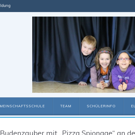
ldung
MEINSCHAFTSSCHULE
TEAM
SCHÜLERINFO
E
Budenzauber mit „Pizza Spionage“ an de