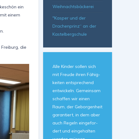
Weihnachtsbäckerei
keschön ein
 mit einem
"Kasper und der
Drachenprinz“ an der
n.
Kastelbergschule
Freiburg, die
Alle Kin­der sol­len sich
mit Freu­de ih­ren Fä­hig­
kei­ten ent­spre­chend
ent­wickeln. Ge­mein­sam
schaf­fen wir ei­nen
Raum, der Ge­bor­gen­heit
ga­ran­tiert, in dem aber
auch Re­geln ein­ge­for­
dert und ein­ge­hal­ten
wer­den müs­sen.