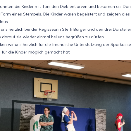
onnten die Kinder mit Toni den Dieb entlarven und bekamen als Dan
n Form eines Stempels. Die Kinder waren begeistert und zeigten dies
laus.
ns herzlich bei der Regisseurin Steffi Bürger und den drei Darsteller
s darauf sie wieder einmal bei uns begrüßen zu dürfen.
n wir uns herzlich für die freundliche Unterstützung der Sparkasse 
s für die Kinder möglich gemacht hat.