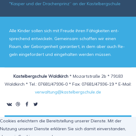
"Kasper und der Drachenprinz“ an der Kastelbergschule
Alle Kin­der sol­len sich mit Freu­de ih­ren Fä­hig­kei­ten ent­
spre­chend ent­wickeln. Ge­mein­sam schaf­fen wir ei­nen
Raum, der Ge­bor­gen­heit ga­ran­tiert, in dem aber auch Re­
geln ein­ge­for­dert und ein­ge­hal­ten wer­den müs­sen.
Kastelbergschule Waldkirch
* Mozartstraße 2b * 79183
Waldkirch * Tel.: 07681/47936-0 * Fax: 07681/47936-19 * E-Mail:
verwaltung@kastelbergschule.de
Cookies erleichtern die Bereitstellung unserer Dienste. Mit der
Nutzung unserer Dienste erklären Sie sich damit einverstanden,