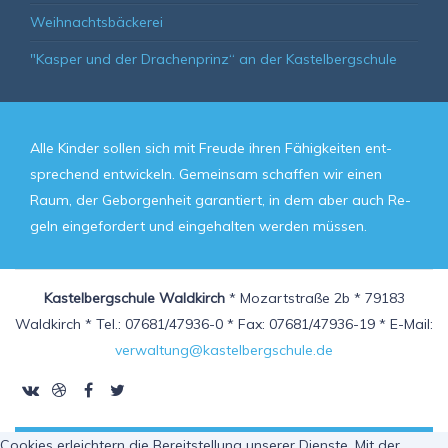
Weihnachtsbäckerei
"Kasper und der Drachenprinz“ an der Kastelbergschule
Alle Kin­der sol­len sich mit Freu­de ih­ren Fä­hig­kei­ten ent­
spre­chend ent­wickeln. Ge­mein­sam schaf­fen wir ei­nen
Raum, der Ge­bor­gen­heit ga­ran­tiert, in dem aber auch Re­
geln ein­ge­for­dert und ein­ge­hal­ten wer­den müs­sen.
Kastelbergschule Waldkirch
* Mozartstraße 2b * 79183
Waldkirch * Tel.: 07681/47936-0 * Fax: 07681/47936-19 * E-Mail:
verwaltung@kastelbergschule.de
Cookies erleichtern die Bereitstellung unserer Dienste. Mit der