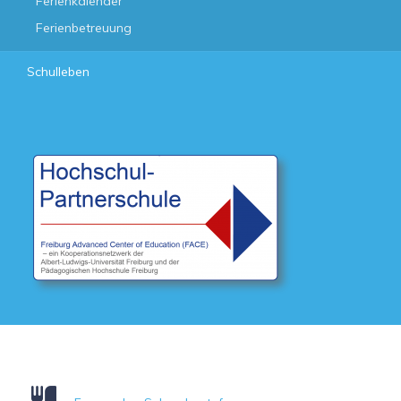
Ferienkalender
Ferienbetreuung
Schulleben