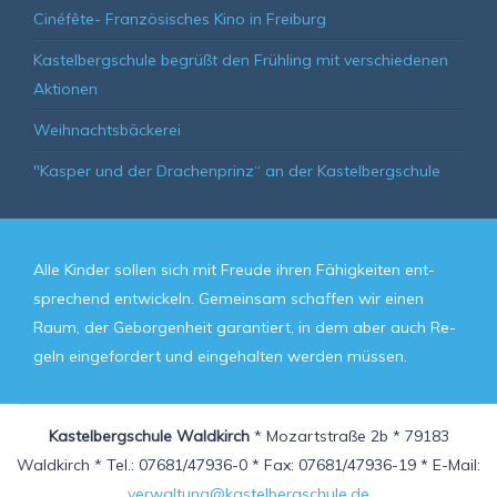
Cinéfête- Französisches Kino in Freiburg
Kastelbergschule begrüßt den Frühling mit verschiedenen
Aktionen
Weihnachtsbäckerei
"Kasper und der Drachenprinz“ an der Kastelbergschule
Alle Kin­der sol­len sich mit Freu­de ih­ren Fä­hig­kei­ten ent­
spre­chend ent­wickeln. Ge­mein­sam schaf­fen wir ei­nen
Raum, der Ge­bor­gen­heit ga­ran­tiert, in dem aber auch Re­
geln ein­ge­for­dert und ein­ge­hal­ten wer­den müs­sen.
Kastelbergschule Waldkirch
* Mozartstraße 2b * 79183
Waldkirch * Tel.: 07681/47936-0 * Fax: 07681/47936-19 * E-Mail:
verwaltung@kastelbergschule.de